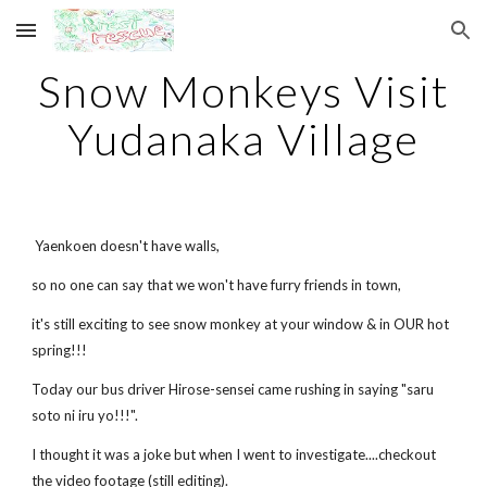
Skip to main content
Skip to navigation
Snow Monkeys Visit
Yudanaka Village
Yaenkoen doesn't have walls,
so no one can say that we won't have furry friends in town,
it's still exciting to see snow monkey at your window & in OUR hot
spring!!!
Today our bus driver Hirose-sensei came rushing in saying "saru
soto ni iru yo!!!".
I thought it was a joke but when I went to investigate....checkout
the video footage (still editing).