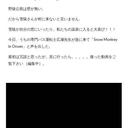
野猿公苑は壁が無い、
だから雪猿さんが村に来ないと言いません、
雪猿が自分の窓にいったり、私たちの温泉に入ると大喜び！！！
今日、うちの専門バス運転士広瀬先生が急に来て「Snow Monkey
in Onsen」と声を出した。
最初は冗談と思ったが、見に行ったら。。。。。撮った動画をご
覧下さい （編集中）。